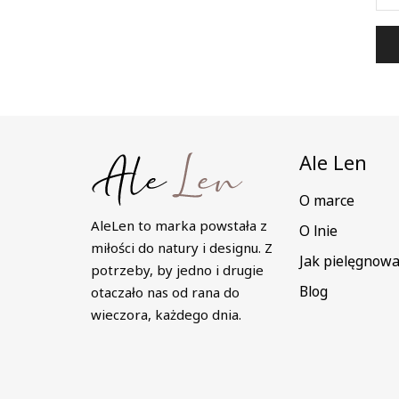
Ale Len
O marce
AleLen to marka powstała z
O lnie
miłości do natury i designu. Z
Jak pielęgnowa
potrzeby, by jedno i drugie
Blog
otaczało nas od rana do
wieczora, każdego dnia.