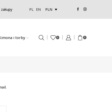
e zakupy
PLN
PL
EN
Kimona i torby
0
0
ail.