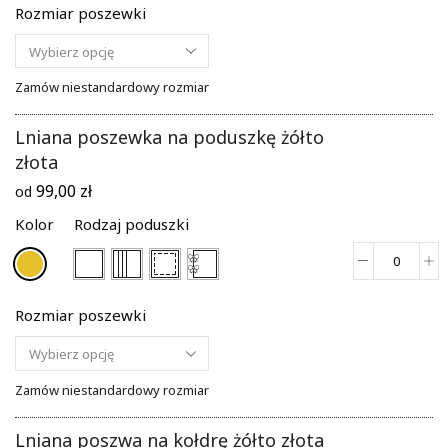
poszew
Rozmiar poszewki
na
poduszk
jaśmino
biel
Zamów niestandardowy rozmiar
Lniana poszewka na poduszkę żółto
złota
99,00
zł
od
Kolor
Rodzaj poduszki
ilość
Lniana
poszew
Rozmiar poszewki
na
poduszk
żółto
złota
Zamów niestandardowy rozmiar
Lniana poszwa na kołdrę żółto złota