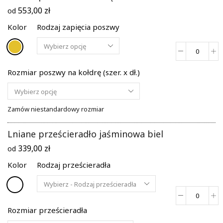
553,00
zł
od
Kolor
Rodzaj zapięcia poszwy
ilość
Lniana
Rozmiar poszwy na kołdrę (szer. x dł.)
poszwa
na
kołdrę
żółto
Zamów niestandardowy rozmiar
złota
Lniane prześcieradło jaśminowa biel
339,00
zł
od
Kolor
Rodzaj prześcieradła
ilość
Lniane
Rozmiar prześcieradła
przeście