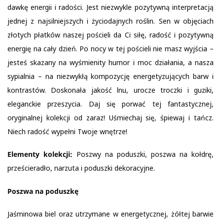
dawkę energii i radości. Jest niezwykle pozytywną interpretacją
jednej z najsilniejszych i życiodajnych roślin. Sen w objęciach
złotych płatków naszej pościeli da Ci siłę, radość i pozytywną
energię na cały dzień. Po nocy w tej pościeli nie masz wyjścia –
jesteś skazany na wyśmienity humor i moc działania, a nasza
sypialnia – na niezwykłą kompozycję energetyzujących barw i
kontrastów. Doskonała jakość lnu, urocze troczki i guziki,
eleganckie przeszycia. Daj się porwać tej fantastycznej,
oryginalnej kolekcji od zaraz! Uśmiechaj się, śpiewaj i tańcz.
Niech radość wypełni Twoje wnętrze!
Elementy kolekcji:
Poszwy na poduszki, poszwa na kołdrę,
prześcieradło, narzuta i poduszki dekoracyjne.
Poszwa na poduszkę
Jaśminowa biel oraz utrzymane w energetycznej, żółtej barwie