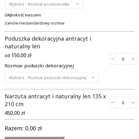
jaśmino
biel
Głębokość kieszeni
Zamów niestandardowy rozmiar
Poduszka dekoracyjna antracyt i
naturalny len
150,00
zł
od
ilość
Rozmiar poduszki dekoracyjnej
Poduszk
dekorac
antracyt
i
naturaln
len
Narzuta antracyt i naturalny len 135 x
210 cm
ilość
Narzuta
450,00
zł
antracyt
i
Razem:
0,00
zł
naturaln
len
135