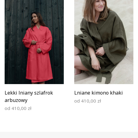
Lekki lniany szlafrok
Lniane kimono khaki
arbuzowy
od
410,00
zł
od
410,00
zł