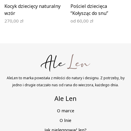
Kocyk dziecięcy naturalny
Pościel dziecięca
wzór
“Kołysząc do snu”
270,00
zł
od
60,00
zł
AleLen to marka powstała z miłości do natury i designu. Z potrzeby, by
jedno i drugie otaczało nas od rana do wieczora, każdego dnia.
Ale Len
O marce
O lnie
Jak pielęgnować len?